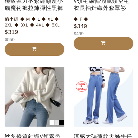
極致彈力不緊繃顯瘦小
V領毛線慵懶風鏤空毛
貓魔術褲拉鍊彈性黑褲
衣長袖針織外套罩衫
偏小碼 ◆ M ◆ L ◆ XL ◆
◆ F ◆
2XL ◆ 3XL ◆ 4XL ◆ 5XL
$349
◆ 6XL
$319
$499
$550
秋冬優質針織V領素色
涼感大碼薄款天絲牛仔