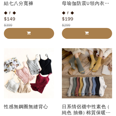
結七八分寬褲
母瑜伽防震U領內衣無
鋼圈美背舒適運動背心
◆ F ◆
◆ F ◆
$149
$199
$399
$299
性感無鋼圈無縫背心
日系情侶襪中性素色 (
純色 抽條) 棉質保暖中