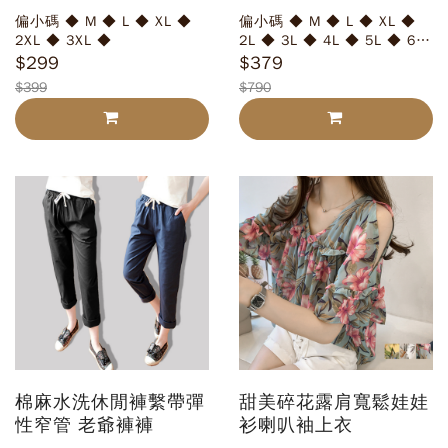
褲
黑褲拉鍊休閒長褲大尺
偏小碼 ◆ M ◆ L ◆ XL ◆
偏小碼 ◆ M ◆ L ◆ XL ◆
碼窄管褲
2XL ◆ 3XL ◆
2L ◆ 3L ◆ 4L ◆ 5L ◆ 6L
◆
$299
$379
$399
$790
棉麻水洗休閒褲繫帶彈
甜美碎花露肩寬鬆娃娃
性窄管 老爺褲褲
衫喇叭袖上衣