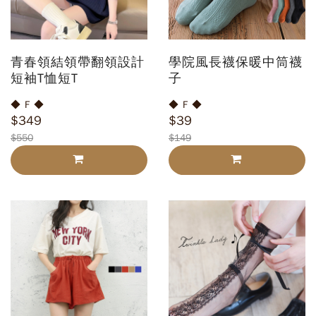
青春領結領帶翻領設計
學院風長襪保暖中筒襪
短袖T恤短T
子
◆ F ◆
◆ F ◆
$349
$39
$550
$149