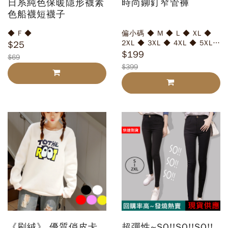
日系純色保暖隱形襪素
時尚鉚釘窄管褲
色船襪短襪子
◆ F ◆
偏小碼 ◆ M ◆ L ◆ XL ◆
2XL ◆ 3XL ◆ 4XL ◆ 5XL
$25
◆ 6XL
$199
$69
$399
《刷絨》 優質俏皮卡
超彈性~SO!!SO!!SO!!