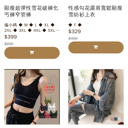
顯瘦超彈性雪花破褲乞
性感勾花露肩寬鬆顯瘦
丐褲窄管褲
雪紡衫上衣
偏小碼 ◆ M ◆ L ◆ XL ◆
◆ F ◆
2XL ◆ 3XL ◆ 4XL ◆ 5XL
$329
◆ 6XL
$399
$499
$690