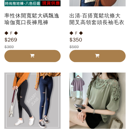
率性休閒寬鬆大碼飄逸
出清-百搭寬鬆坑條大
瑜伽寬口長褲甩褲
開叉高領套頭長袖毛衣
◆ F ◆
◆ F ◆
$269
$350
$369
$569