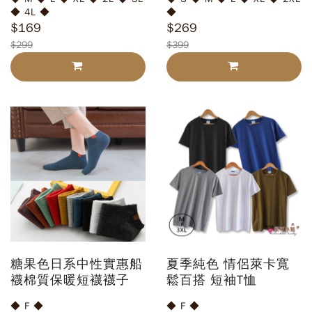
◆ 4L ◆
◆
$169
$269
$299
$399
糖果色日系中性實惠船
夏季純色 情侶萊卡寬
襪棉質保暖短襪襪子
鬆百搭 短袖T恤
◆ F ◆
◆ F ◆