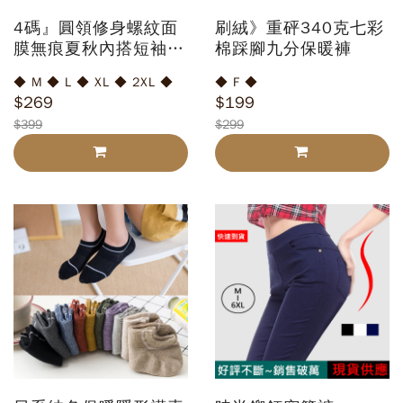
4碼』圓領修身螺紋面
刷絨》重砰340克七彩
膜無痕夏秋內搭短袖T
棉踩腳九分保暖褲
恤
◆ M ◆ L ◆ XL ◆ 2XL ◆
◆ F ◆
$269
$199
$399
$299