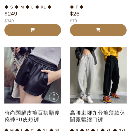
筒襪子
◆ S ◆ M ◆ L ◆ XL ◆
◆ F ◆
$249
$26
$349
$79
時尚闊腿皮褲百搭顯瘦
高腰束腳九分褲薄款休
靴褲PU皮短褲
閒寬鬆縮口褲
◆ M ◆ L ◆ XL ◆ 2L ◆ 3L
◆ S ◆ M ◆ L ◆ XL ◆ 2XL