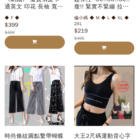
通英文 印花 長袖 寬松
瘦!! 緊實不緊繃 拉鏈
圓領T恤
小黑褲
◆ F ◆
偏小碼 ◆ M ◆ L ◆ XL ◆
2XL
$399
$219
$499
$499
時尚條紋圓點繫帶蝴蝶
大王2尺碼運動背心字