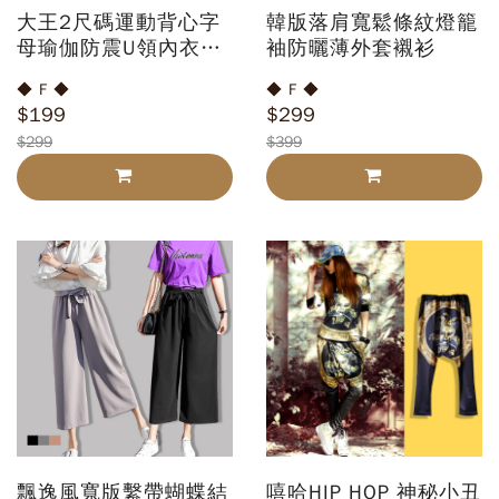
大王2尺碼運動背心字
韓版落肩寬鬆條紋燈籠
母瑜伽防震U領內衣無
袖防曬薄外套襯衫
鋼圈美背舒適運動背心
◆ F ◆
◆ F ◆
$199
$299
$299
$399
飄逸風寬版繫帶蝴蝶結
嘻哈HIP HOP 神秘小丑