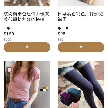
繽紛糖果色超彈力優質
日系素色純色抽條船短
莫代爾棉九分內搭褲
襪子
F ◆ L
◆ F ◆
$189
$25
$299
$69