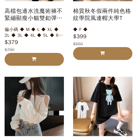
高檔包邊水洗魔術褲不
棉質秋冬假兩件純色格
緊繃顯瘦小貓雙釦彈性
紋學院風連帽大學T
黑褲拉鍊休閒長褲大尺
偏小碼 ◆ M ◆ L ◆ XL ◆
◆ F ◆
碼窄管褲
2L ◆ 3L ◆ 4L ◆ 5L ◆ 6L
$399
◆
$379
$550
$790