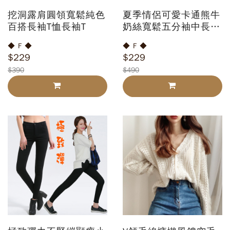
挖洞露肩圓領寬鬆純色
夏季情侶可愛卡通熊牛
百搭長袖T恤長袖T
奶絲寬鬆五分袖中長版
短袖T
◆ F ◆
◆ F ◆
$229
$229
$390
$490