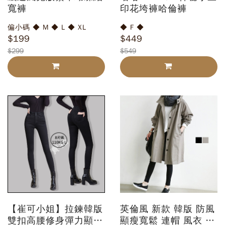
寬褲
印花垮褲哈倫褲
偏小碼 ◆ M ◆ L ◆ XL
◆ F ◆
$199
$449
$299
$549
【崔可小姐】拉鍊韓版
英倫風 新款 韓版 防風
雙扣高腰修身彈力顯瘦
顯瘦寬鬆 連帽 風衣 中