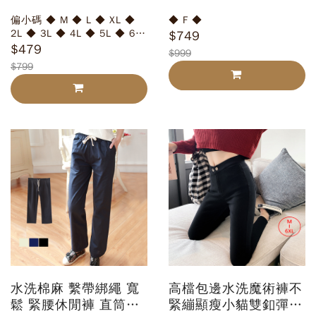
修身 彈力褲子 彈性 小
長款 外套
偏小碼 ◆ M ◆ L ◆ XL ◆
◆ F ◆
腳 窄管 牛仔褲
2L ◆ 3L ◆ 4L ◆ 5L ◆ 6L
$749
【EU0029】
◆
$479
$999
$799
水洗棉麻 繫帶綁繩 寬
高檔包邊水洗魔術褲不
鬆 緊腰休閒褲 直筒長
緊繃顯瘦小貓雙釦彈性