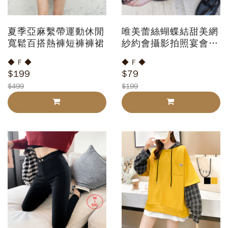
夏季亞麻繫帶運動休閒
唯美蕾絲蝴蝶結甜美網
寬鬆百搭熱褲短褲褲裙
紗約會攝影拍照宴會堆
堆襪襪子絲襪
◆ F ◆
◆ F ◆
$199
$79
$499
$199