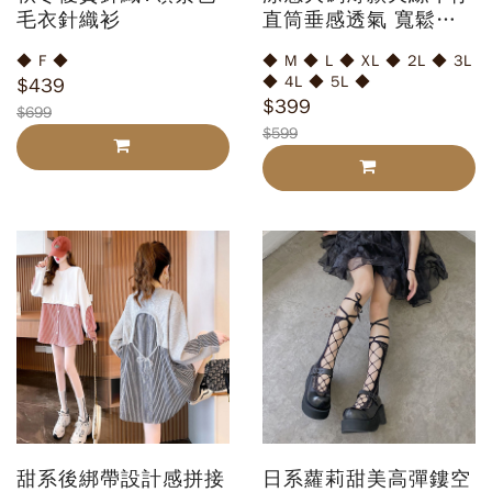
毛衣針織衫
直筒垂感透氣 寬鬆緊
收腹牛仔寬褲牛仔褲開
◆ F ◆
◆ M ◆ L ◆ XL ◆ 2L ◆ 3L
叉喇叭褲
◆ 4L ◆ 5L ◆
$439
$399
$699
$599
甜系後綁帶設計感拼接
日系蘿莉甜美高彈鏤空