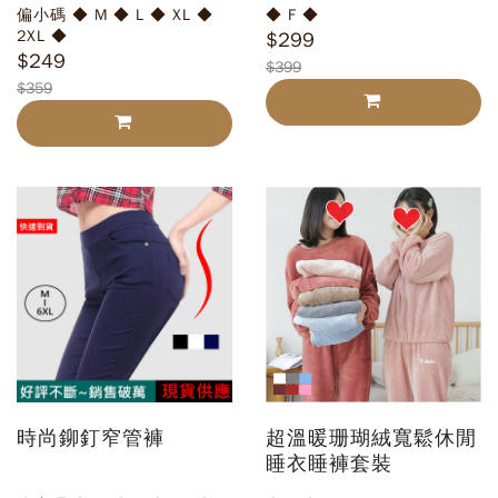
偏小碼 ◆ M ◆ L ◆ XL ◆
◆ F ◆
2XL ◆
$299
$249
$399
$359
時尚鉚釘窄管褲
超溫暖珊瑚絨寬鬆休閒
睡衣睡褲套裝