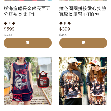
版海盜船長金銀亮面五
撞色圈圈拼接愛心笑臉
分短袖長版 T恤
寬鬆長版背心T恤包臀
裙
◆ F ◆
◆ F ◆
$599
$399
$699
$499