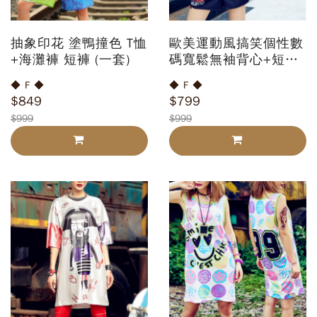
抽象印花 塗鴨撞色 T恤
歐美運動風搞笑個性數
+海灘褲 短褲 (一套)
碼寬鬆無袖背心+短褲
(一套)
◆ F ◆
◆ F ◆
$849
$799
$999
$999