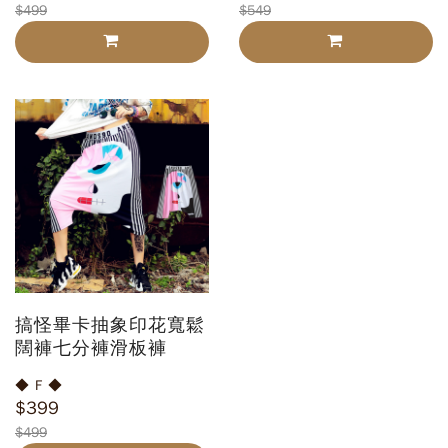
$499
$549
搞怪畢卡抽象印花寬鬆
闊褲七分褲滑板褲
◆ F ◆
$399
$499