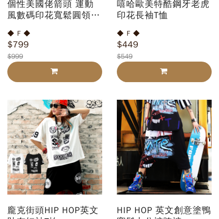
個性美國佬箭頭 運動
嘻哈歐美特酷鋼牙老虎
風數碼印花寬鬆圓領無
印花長袖T恤
袖 背心+短褲(一套)
◆ F ◆
◆ F ◆
$799
$449
$999
$549
龐克街頭HIP HOP英文
HIP HOP 英文創意塗鴨