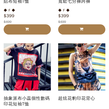
貼布短袖T恤
寬鬆七分褲跨褲
◆ F ◆
◆ F ◆
$399
$399
$499
$499
抽象派布小蕊個性數碼
超炫花豹印花背心
印花短袖T恤