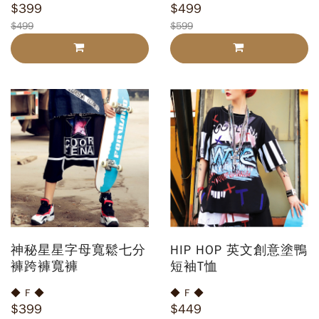
$399
$499
$499
$599
神秘星星字母寬鬆七分
HIP HOP 英文創意塗鴨
褲跨褲寬褲
短袖T恤
◆ F ◆
◆ F ◆
$399
$449