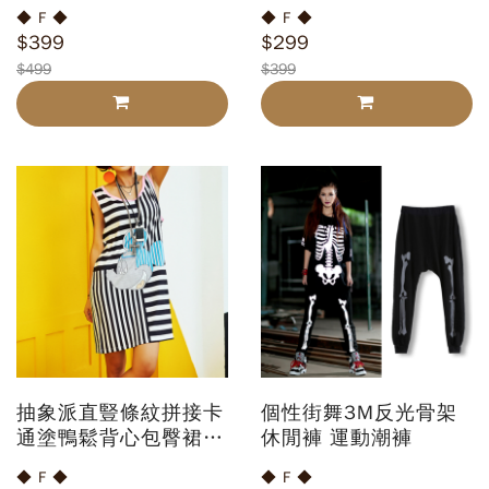
◆ F ◆
◆ F ◆
$399
$299
$499
$399
抽象派直豎條紋拼接卡
個性街舞3M反光骨架
通塗鴨鬆背心包臀裙T
休閒褲 運動潮褲
恤洋裝
◆ F ◆
◆ F ◆