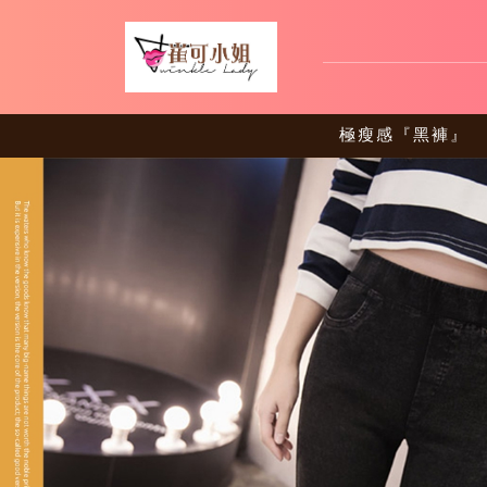
極瘦感『黑褲』