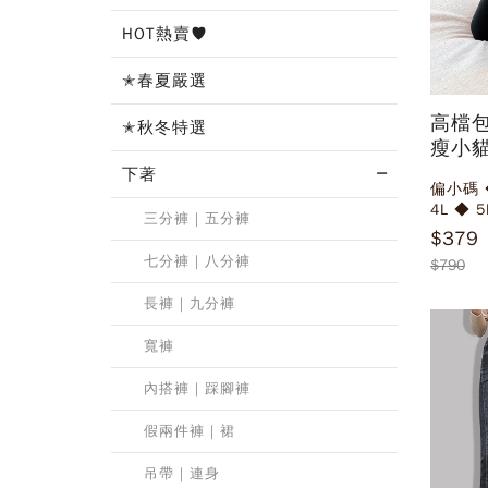
HOT熱賣♥
✭春夏嚴選
高檔
✭秋冬特選
瘦小
長褲
下著
偏小碼 ◆ M ◆
4L ◆ 5
三分褲｜五分褲
$379
七分褲｜八分褲
$790
長褲｜九分褲
寬褲
內搭褲｜踩腳褲
假兩件褲｜裙
吊帶｜連身