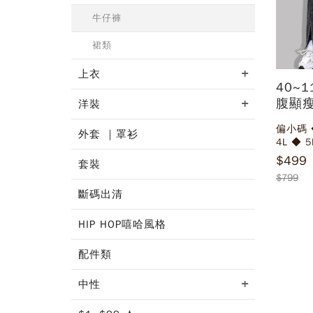
牛仔褲
裙類
上衣
40~
腹顯
洋裝
叭牛仔
偏小碼 ◆ M ◆
外套 ｜罩衫
4L ◆ 5
$499
套裝
$799
斷碼出清
HIP HOP嘻哈風格
配件類
中性