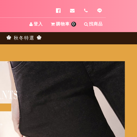
登入
購物車
0
找商品
✿ 秋冬特選 ✿