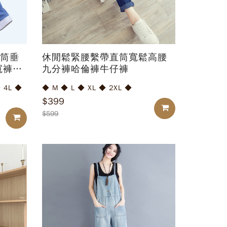
筒垂
休閒鬆緊腰繫帶直筒寬鬆高腰
寬褲牛
九分褲哈倫褲牛仔褲
◆ M ◆ L ◆ XL ◆ 2XL ◆
$399
加入購物車
$599
加入購物車