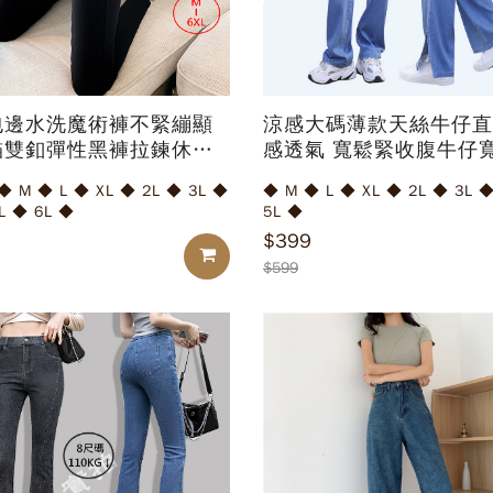
包邊水洗魔術褲不緊繃顯
涼感大碼薄款天絲牛仔直
貓雙釦彈性黑褲拉鍊休閒
感透氣 寬鬆緊收腹牛仔
大尺碼窄管褲
仔褲開叉喇叭褲
 L ◆ XL ◆ 2L ◆ 3L ◆
◆ M ◆ L ◆ XL ◆ 2L ◆ 3L ◆ 4L ◆
L ◆ 6L ◆
5L ◆
$399
加入購物車
$599