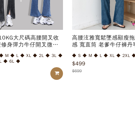
110KG大尺碼高腰開叉收
高腰泫雅寬鬆墜感顯瘦拖
瘦修身彈力牛仔開叉微喇
感 寬直筒 老爹牛仔褲丹
褲(開叉喇叭褲)
仔長褲
 L ◆ XL ◆ 2L ◆ 3L ◆
◆ S ◆ M ◆ L ◆ XL ◆ 2XL
L ◆ 6L ◆
$499
$699
加入購物車