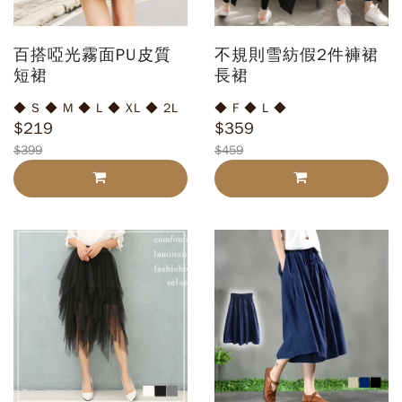
百搭啞光霧面PU皮質
不規則雪紡假2件褲裙
短裙
長裙
◆ S ◆ M ◆ L ◆ XL ◆ 2L
◆ F ◆ L ◆
$219
$359
$399
$459