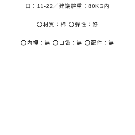
口：11-22／建議體重：80KG內
⭕材質：棉 ⭕彈性：好
⭕內裡：無 ⭕口袋：無 ⭕配件：無