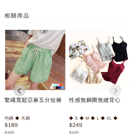
相關商品
繫繩寬鬆亞麻五分短褲
性感無鋼圈無縫背心
均碼 ◆ 大碼
◆ S ◆ M ◆ L ◆ XL ◆
$189
$249
$399
$349