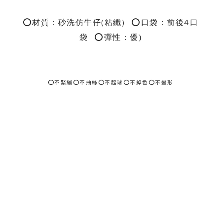
⭕
材質：砂洗仿牛仔(粘纖)
⭕
口袋：前後4口
袋
⭕
彈性：優
)
⭕不緊繃⭕不抽絲⭕不起球⭕不掉色⭕不變形